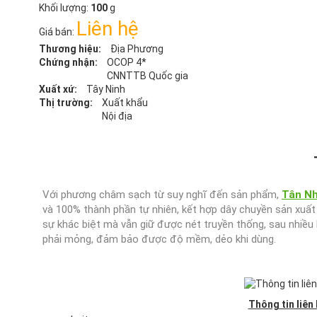
Khối lượng:
100
g
Liên hệ
Giá bán:
Thương hiệu:
Địa Phương
Chứng nhận:
OCOP 4*
CNNTTB Quốc gia
Xuất xứ:
Tây Ninh
Thị trường:
Xuất khẩu
Nội địa
Với phương châm sạch từ suy nghĩ đến sản phẩm,
Tân Nh
và 100% thành phần tự nhiên, kết hợp dây chuyền sản xuất
sự khác biệt mà vẫn giữ được nét truyền thống, sau nhiều
phải mỏng, đảm bảo được độ mềm, dẻo khi dùng.
Thông tin liên