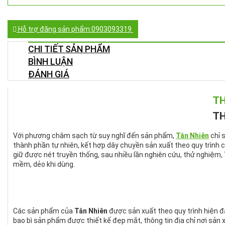
Hỗ trợ đăng sản phẩm:0903093319
CHAT FACEBOOK
CHI TIẾT SẢN PHẨM
BÌNH LUẬN
ĐÁNH GIÁ
TH
TH
Với phương châm sạch từ suy nghĩ đến sản phẩm,
Tân Nhiên
chỉ 
thành phần tự nhiên, kết hợp dây chuyền sản xuất theo quy trình 
giữ được nét truyền thống, sau nhiều lần nghiên cứu, thử nghiệm,
mềm, dẻo khi dùng.
Các sản phẩm của
Tân Nhiên
được sản xuất theo quy trình hiện đạ
bao bì sản phẩm được thiết kế đẹp mắt, thông tin địa chỉ nơi sản 