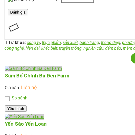
Từ khóa:
công ty
,
thực phẩm
,
sản xuất
,
bánh tráng
,
thông điệp
,
phươn
công nghệ
,
hiện đại
,
khác biệt
,
truyền thống
,
nghiên cứu
,
đảm bảo
,
mềm 
Sâm Bố Chính Bà Đen Farm
Liên hệ
Giá bán:
So sánh
Yêu thích
Yến Sào Yến Loan