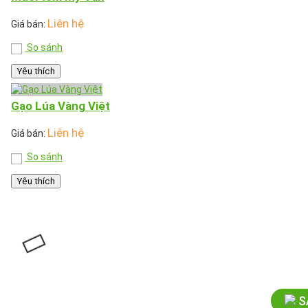
Liên hệ
Giá bán:
So sánh
Yêu thích
Gạo Lúa Vàng Việt
Liên hệ
Giá bán:
So sánh
Yêu thích
S