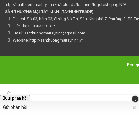
http://santhuongmaitayninh.vn/uploads/banners/logotest2.png
N/A
SÀN THƯƠNG MẠI TÂY NINH
(
TAYNINHTRADE
)
Địa chỉ:
Số 03, hẻm 03, đường Võ Thị Sáu, Khu phố 7, Phường 3, TP Tây 
Điện thoại:
0903.0933.19
Email:
santhuongmaitayninh@gmail.com
Website:
http://santhuongmaitayninh.vn
Bản q
Gửi phản hồi
×
Gửi phản hồi