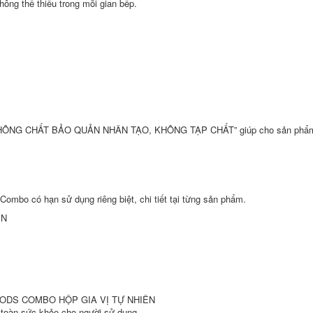
hông thể thiếu trong mỗi gian bếp.
 KHÔNG CHẤT BẢO QUẢN NHÂN TẠO, KHÔNG TẠP CHẤT” giúp cho sản phẩm 
ombo có hạn sử dụng riêng biệt, chi tiết tại từng sản phẩm.
ÊN
%
ODS COMBO HỘP GIA VỊ TỰ NHIÊN
 toàn sức khỏe cho người sử dụng.