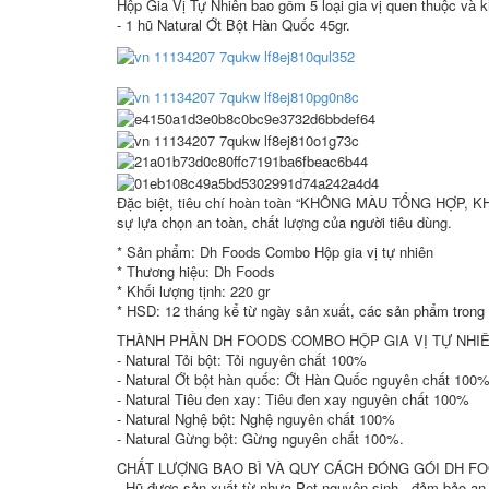
Hộp Gia Vị Tự Nhiên bao gồm 5 loại gia vị quen thuộc và k
- 1 hũ Natural Ớt Bột Hàn Quốc 45gr.
Đặc biệt, tiêu chí hoàn toàn “KHÔNG MÀU TỔNG HỢP,
sự lựa chọn an toàn, chất lượng của người tiêu dùng.
* Sản phẩm: Dh Foods Combo Hộp gia vị tự nhiên
* Thương hiệu: Dh Foods
* Khối lượng tịnh: 220 gr
* HSD: 12 tháng kể từ ngày sản xuất, các sản phẩm trong C
THÀNH PHẦN DH FOODS COMBO HỘP GIA VỊ TỰ NHI
- Natural Tỏi bột: Tỏi nguyên chất 100%
- Natural Ớt bột hàn quốc: Ớt Hàn Quốc nguyên chất 100
- Natural Tiêu đen xay: Tiêu đen xay nguyên chất 100%
- Natural Nghệ bột: Nghệ nguyên chất 100%
- Natural Gừng bột: Gừng nguyên chất 100%.
CHẤT LƯỢNG BAO BÌ VÀ QUY CÁCH ĐÓNG GÓI DH FO
- Hũ được sản xuất từ nhựa Pet nguyên sinh - đảm bảo an