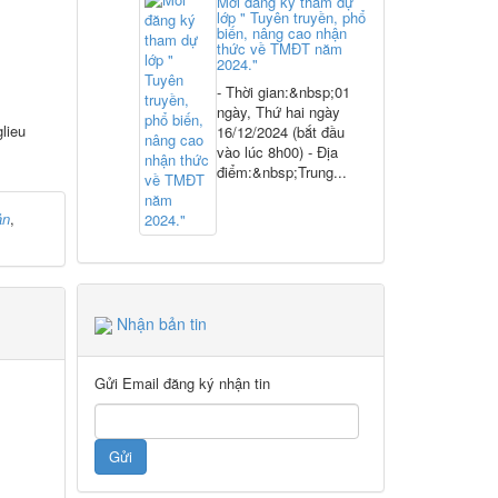
Mời đăng ký tham dự
lớp " Tuyên truyền, phổ
biến, nâng cao nhận
thức về TMĐT năm
2024."
- Thời gian:&nbsp;01
ngày, Thứ hai ngày
lieu
16/12/2024 (bắt đầu
vào lúc 8h00) - Địa
điểm:&nbsp;Trung...
ản
,
Nhận bản tin
Gửi Email đăng ký nhận tin