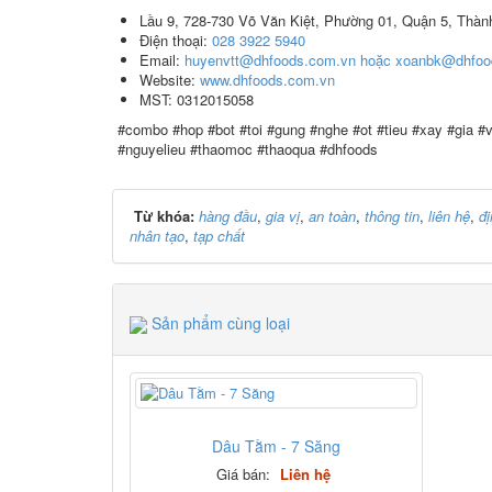
Lầu 9, 728-730 Võ Văn Kiệt, Phường 01, Quận 5, Thàn
Điện thoại:
028 3922 5940
Email:
huyenvtt@dhfoods.com.vn hoặc xoanbk@dhfoo
Website:
www.dhfoods.com.vn
MST: 0312015058
#combo #hop #bot #toi #gung #nghe #ot #tieu #xay #gia 
#nguyelieu #thaomoc #thaoqua #dhfoods
Từ khóa:
hàng đầu
,
gia vị
,
an toàn
,
thông tin
,
liên hệ
,
đị
nhân tạo
,
tạp chất
Sản phẩm cùng loại
Dâu Tằm - 7 Săng
Giá bán:
Liên hệ