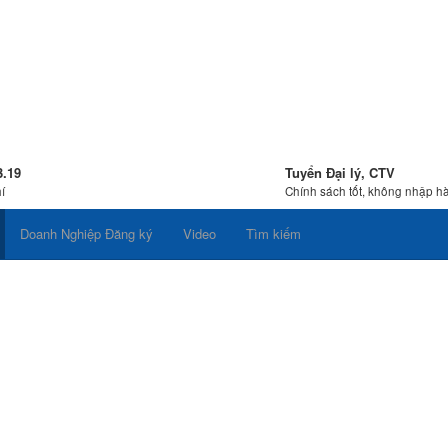
3.19
Tuyển Đại lý, CTV
í
Chính sách tốt, không nhập h
Doanh Nghiệp Đăng ký
Video
Tìm kiếm