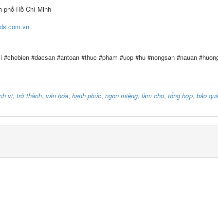
h phố Hồ Chí Minh
ds.com.vn
#vi #chebien #dacsan #antoan #thuc #pham #uop #hu #nongsan #nauan #huong
nh vị
,
trở thành
,
văn hóa
,
hạnh phúc
,
ngon miệng
,
làm cho
,
tổng hợp
,
bảo qu