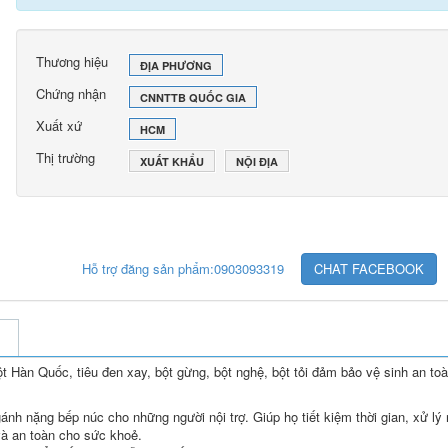
Thương hiệu
ĐỊA PHƯƠNG
Chứng nhận
CNNTTB QUỐC GIA
Xuất xứ
HCM
Thị trường
XUẤT KHẨU
NỘI ĐỊA
Hỗ trợ đăng sản phẩm:0903093319
CHAT FACEBOOK
t Hàn Quốc, tiêu đen xay, bột gừng, bột nghệ, bột tỏi đảm bảo vệ sinh an to
nh nặng bếp núc cho những người nội trợ. Giúp họ tiết kiệm thời gian, xử lý
à an toàn cho sức khoẻ.