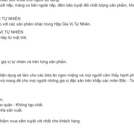
ưới nắp, màng co bên ngoài nắp, đảm bảo tuyệt đối chất lượng sản phẩm, kh
 TỰ NHIÊN
 với các sản phẩm khác trong Hộp Gia Vị Tự Nhiên.
Ị TỰ NHIÊN
iếp từ mặt trời.
ia vị tự nhiên và trên từng sản phẩm.
ng, tiện dụng sẽ làm cho các bữa ăn ngon miệng và mọi người cảm thấy hạnh p
ếm và mang đế cho mọi người những gia vị đặc sản trên khắp các miền Bắc - Tr
m.
 quản - Không tạp chất.
 nhà sản xuất.
nghiệm mua sắm tuyệt vời nhất cho khách hàng.