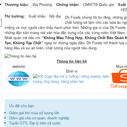
Thương hiệu:
Địa Phương
Chứng nhận:
CNNTTB Quốc gia
Xuất
HC
Thị trường:
Xuất khẩu
Nội địa
Dh Foods chúng tôi tin rằng, những gi
chất lượng sẽ làm cho các bữa ăn ng
miệng và mọi người cảm thấy hạnh phúc hơn. Những gia vị của Dh Foods 
những đặc sản mang nét văn hóa đặc trưng của các vùng miền Việt Nam.
Nhất quán với tiêu chí
“Không Màu Tổng Hợp, Không Chất Bảo Quản 
Tạo, Không Tạp Chất”
ngay từ những ngày đầu, Dh Foods trở thành lựa 
hàng đầu về sự an toàn, chất lượng của người tiêu dùng.
Thông tin liên hệ
website
Mua on
Định vị
Ưu đãi cho bạn
Giảm giá khi mua số lượng lớn
Giảm giá cho cơ quan, doanh nghiệp
Tuyển CTV, Đại lý trên cả nước