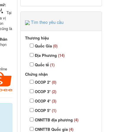
 xứ:
M
Tại
a vị
Tìm theo yêu cầu
on
cũng là
Thương hiệu
Nhân
chọn
Quốc Gia
(0)
Địa Phương
(14)
Quốc tế
(1)
line
Chứng nhận
OCOP 2*
(0)
OCOP 3*
(2)
OCOP 4*
(3)
OCOP 5*
(1)
CNNTTB địa phương
(4)
CNNTTB Quốc gia
(4)