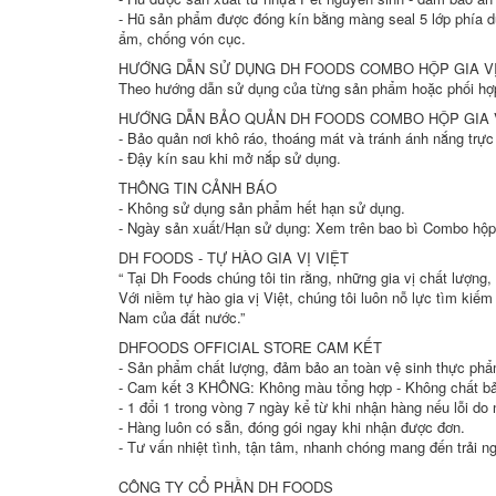
- Hũ sản phẩm được đóng kín bằng màng seal 5 lớp phía d
ẩm, chống vón cục.
HƯỚNG DẪN SỬ DỤNG DH FOODS COMBO HỘP GIA VỊ
Theo hướng dẫn sử dụng của từng sản phẩm hoặc phối hợp
HƯỚNG DẪN BẢO QUẢN DH FOODS COMBO HỘP GIA V
- Bảo quản nơi khô ráo, thoáng mát và tránh ánh nắng trực t
- Đậy kín sau khi mở nắp sử dụng.
THÔNG TIN CẢNH BÁO
- Không sử dụng sản phẩm hết hạn sử dụng.
- Ngày sản xuất/Hạn sử dụng: Xem trên bao bì Combo hộp g
DH FOODS - TỰ HÀO GIA VỊ VIỆT
“ Tại Dh Foods chúng tôi tin rằng, những gia vị chất lượ
Với niềm tự hào gia vị Việt, chúng tôi luôn nỗ lực tìm ki
Nam của đất nước.”
DHFOODS OFFICIAL STORE CAM KẾT
- Sản phẩm chất lượng, đảm bảo an toàn vệ sinh thực phẩ
- Cam kết 3 KHÔNG: Không màu tổng hợp - Không chất bảo
- 1 đổi 1 trong vòng 7 ngày kể từ khi nhận hàng nếu lỗi do
- Hàng luôn có sẵn, đóng gói ngay khi nhận được đơn.
- Tư vấn nhiệt tình, tận tâm, nhanh chóng mang đến trải 
CÔNG TY CỔ PHẦN DH FOODS