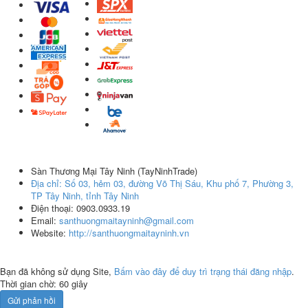
Sàn Thương Mại Tây Ninh
(
TayNinhTrade
)
Địa chỉ:
Số 03, hẻm 03, đường Võ Thị Sáu, Khu phố 7, Phường 3,
TP Tây Ninh, tỉnh Tây Ninh
Điện thoại:
0903.0933.19
Email:
santhuongmaitayninh@gmail.com
Website:
http://santhuongmaitayninh.vn
Bản quyền thuộc về Sàn Thương Mại Tây Ninh
Bạn đã không sử dụng Site,
Bấm vào đây để duy trì trạng thái đăng nhập
.
Thời gian chờ:
60
giây
Gửi phản hồi