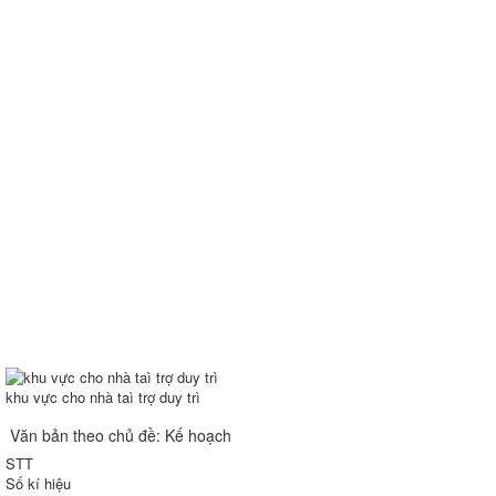
khu vực cho nhà taì trợ duy trì
Văn bản theo chủ đề: Kế hoạch
STT
Số kí hiệu